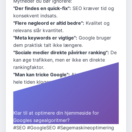
Mytheder du bør ignorere:
"Der findes en quick-fix":
SEO kræver tid og
konsekvent indsats.
"Flere nøgleord er altid bedre":
Kvalitet og
relevans slår kvantitet.
"Meta keywords er vigtige":
Google bruger
dem praktisk talt ikke længere.
"Sociale medier direkte påvirker ranking":
De
kan øge trafikken, men er ikke en direkte
rankingfaktor.
"Man kan tricke Google":
Algoritmerne bliver
hele tiden klogere på manipulation.
Klar til at optimere din hjemmeside for
Googles søgealgoritmer?
#SEO
#GoogleSEO
#Søgemaskineoptimering