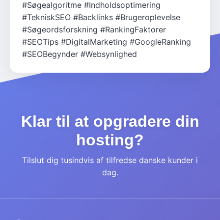
#Søgealgoritme
#Indholdsoptimering
#TekniskSEO
#Backlinks
#Brugeroplevelse
#Søgeordsforskning
#RankingFaktorer
#SEOTips
#DigitalMarketing
#GoogleRanking
#SEOBegynder
#Websynlighed
Klar til at opgradere din
hosting?
Tilslut dig tusindvis af tilfredse danske kunder i
dag.