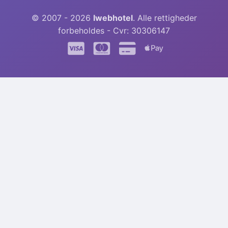
© 2007 - 2026
Iwebhotel
. Alle rettigheder
forbeholdes - Cvr: 30306147