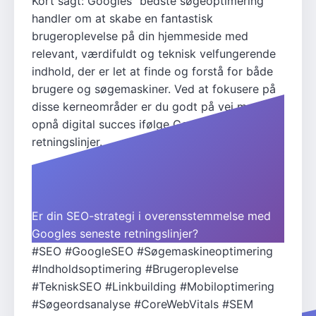
Kort sagt: Googles "bedste søgeoptimering"
handler om at skabe en fantastisk
brugeroplevelse på din hjemmeside med
relevant, værdifuldt og teknisk velfungerende
indhold, der er let at finde og forstå for både
brugere og søgemaskiner. Ved at fokusere på
disse kerneområder er du godt på vej mod at
opnå digital succes ifølge Googles egne
retningslinjer.
Er din SEO-strategi i overensstemmelse med
Googles seneste retningslinjer?
#SEO
#GoogleSEO
#Søgemaskineoptimering
#Indholdsoptimering
#Brugeroplevelse
#TekniskSEO
#Linkbuilding
#Mobiloptimering
#Søgeordsanalyse
#CoreWebVitals
#SEM