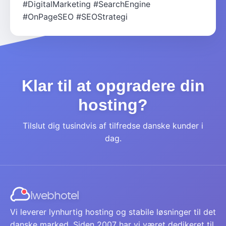
#DigitalMarketing
#SearchEngine
#OnPageSEO
#SEOStrategi
Klar til at opgradere din
hosting?
Tilslut dig tusindvis af tilfredse danske kunder i
dag.
Iwebhotel
Vi leverer lynhurtig hosting og stabile løsninger til det
danske marked. Siden 2007 har vi været dedikeret til