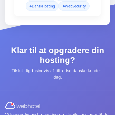
#DanskHosting
#WebSecurity
Klar til at opgradere din
hosting?
Tilslut dig tusindvis af tilfredse danske kunder i
dag.
Iwebhotel
Vi leverer lynhurtig hosting og stabile løsninger til det