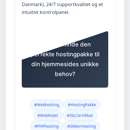
Danmark), 24/7 supportkvalitet og et
intuitivt kontrolpanel.
Klar til at finde den
perfekte hostingpakke til
din hjemmesides unikke
behov?
#Webhosting
#HostingPakke
#Webhotel
#SSLCertifikat
#PHPhosting
#SikkerHosting