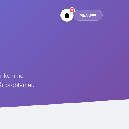
0
MENU
der kommer
år problemer.