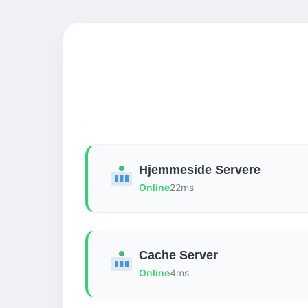
Hjemmeside Servere
Online
22ms
Cache Server
Online
4ms