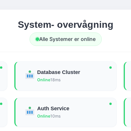
System- overvågning
Alle Systemer er online
Database Cluster
Online
18ms
Auth Service
Online
10ms