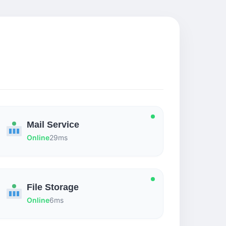
Mail Service
Online
29ms
File Storage
Online
6ms