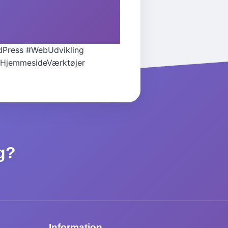
dPress
#WebUdvikling
HjemmesideVærktøjer
ng?
Information