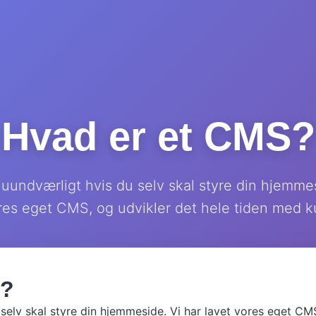
Hvad er et CMS?
uundværligt hvis du selv skal styre din hjemmes
res eget CMS, og udvikler det hele tiden med 
S?
selv skal styre din hjemmeside. Vi har lavet vores eget CMS