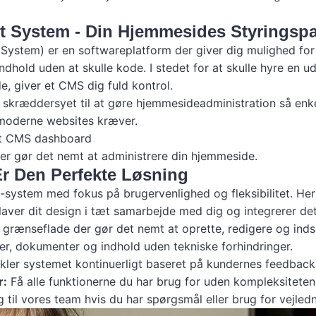
 System - Din Hjemmesides Styringspa
stem) er en softwareplatform der giver dig mulighed for 
dhold uden at skulle kode. I stedet for at skulle hyre en u
de, giver et CMS dig fuld kontrol.
 skræddersyet til at gøre hjemmesideadministration så enk
r moderne websites kræver.
er gør det nemt at administrere din hjemmeside.
r Den Perfekte Løsning
-system med fokus på brugervenlighed og fleksibilitet. Her 
laver dit design i tæt samarbejde med dig og integrerer de
v grænseflade der gør det nemt at oprette, redigere og inds
r, dokumenter og indhold uden tekniske forhindringer.
kler systemet kontinuerligt baseret på kundernes feedbac
r:
Få alle funktionerne du har brug for uden kompleksiteten
til vores team hvis du har spørgsmål eller brug for vejledn