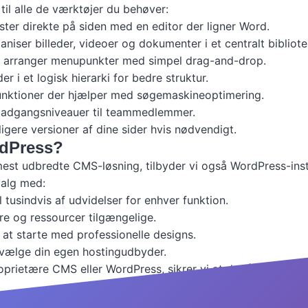
il alle de værktøjer du behøver:
ter direkte på siden med en editor der ligner Word.
iser billeder, videoer og dokumenter i et centralt bibliote
 arranger menupunkter med simpel drag-and-drop.
er i et logisk hierarki for bedre struktur.
nktioner der hjælper med søgemaskineoptimering.
ge adgangsniveauer til teammedlemmer.
dligere versioner af dine sider hvis nødvendigt.
rdPress?
st udbredte CMS-løsning, tilbyder vi også WordPress-instal
valg med:
 tusindvis af udvidelser for enhver funktion.
e og ressourcer tilgængelige.
at starte med professionelle designs.
 vælge din egen hostingudbyder.
rietære CMS eller WordPress, sikrer vi at du får en løsning