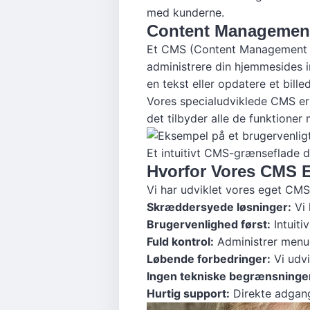
med kunderne.
Content Management
Et CMS (Content Management Sy
administrere din hjemmesides in
en tekst eller opdatere et bille
Vores specialudviklede CMS er
det tilbyder alle de funktione
Et intuitivt CMS-grænseflade d
Hvorfor Vores CMS E
Vi har udviklet vores eget CMS
Skræddersyede løsninger:
Vi 
Brugervenlighed først:
Intuiti
Fuld kontrol:
Administrer menue
Løbende forbedringer:
Vi udvi
Ingen tekniske begrænsninge
Hurtig support:
Direkte adgang 