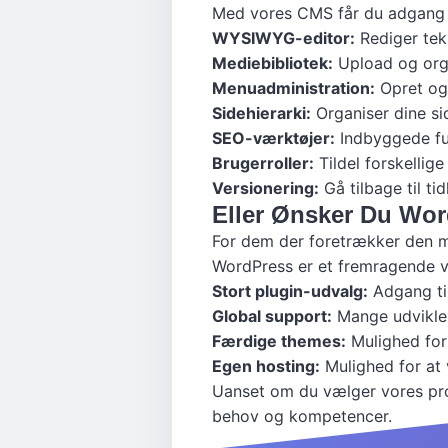
Med vores CMS får du adgang t
WYSIWYG-editor:
Rediger teks
Mediebibliotek:
Upload og organ
Menuadministration:
Opret og
Sidehierarki:
Organiser dine sid
SEO-værktøjer:
Indbyggede fu
Brugerroller:
Tildel forskelli
Versionering:
Gå tilbage til ti
Eller Ønsker Du Wo
For dem der foretrækker den me
WordPress er et fremragende 
Stort plugin-udvalg:
Adgang til
Global support:
Mange udvikler
Færdige themes:
Mulighed for 
Egen hosting:
Mulighed for at
Uanset om du vælger vores prop
behov og kompetencer.