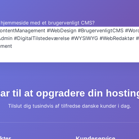
din hjemmeside med et brugervenligt CMS?
ontentManagement
#WebDesign
#BrugervenligtCMS
#Wor
Admin
#DigitalTilstedeværelse
#WYSIWYG
#WebRedaktør
#
ment
ar til at opgradere din hosti
Tilslut dig tusindvis af tilfredse danske kunder i dag.
kter
Kundeservice