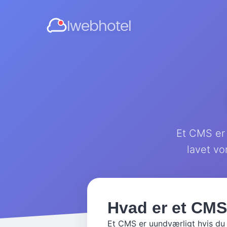
Iwebhotel
Et CMS er 
lavet vo
Hvad er et CM
Et CMS er uundværligt hvis du 