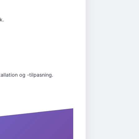
k.
lation og -tilpasning.
 der passer perfekt til dine