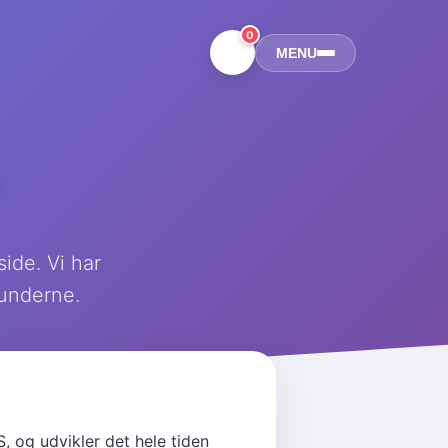
0
MENU
ide. Vi har
kunderne.
, og udvikler det hele tiden