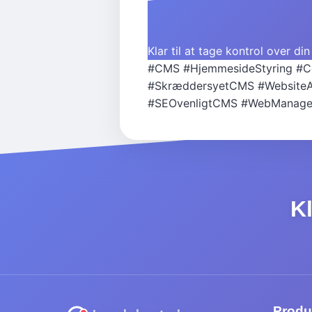
Klar til at tage kontrol over 
#CMS
#HjemmesideStyring
#C
#SkræddersyetCMS
#Website
#SEOvenligtCMS
#WebManage
Kl
Produ