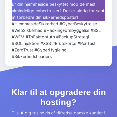
Er din hjemmeside beskyttet mod de mest
almindelige cybertrusler? Det er aldrig for sent
at forbedre din sikkerhedspostur!
#HjemmesideSikkerhed
#CyberBeskyttelse
#WebSikkerhed
#HackingForebyggelse
#SSL
#WFM
#ToFaktorAuth
#BackupStrategi
#SQLInjektion
#XSS
#BruteForce
#PenTest
#ZeroTrust
#CyberHygiejne
#Sikkerhedsheaders
Klar til at opgradere din
hosting?
Tilslut dig tusindvis af tilfredse danske kunder i